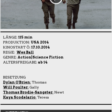
LÄNGE:
115 min
PRODUKTION:
USA 2014
KINOSTART Ö:
17.10.2014
REGIE:
Wes Ball
GENRE:
Action|Science Fiction
ALTERSFREIGABE:
ab 14
BESETZUNG
Dylan O'Brien
:
Thomas
Will Poulter
:
Gally
Thomas Brodie-Sangster
:
Newt
Kaya Scodelario
:
Teresa