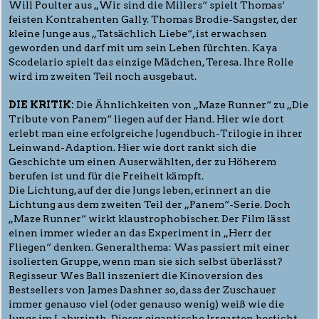
Will Poulter aus „Wir sind die Millers“ spielt Thomas‘
feisten Kontrahenten Gally. Thomas Brodie-Sangster, der
kleine Junge aus „Tatsächlich Liebe“, ist erwachsen
geworden und darf mit um sein Leben fürchten. Kaya
Scodelario spielt das einzige Mädchen, Teresa. Ihre Rolle
wird im zweiten Teil noch ausgebaut.
DIE KRITIK:
Die Ähnlichkeiten von „Maze Runner“ zu „Die
Tribute von Panem“ liegen auf der Hand. Hier wie dort
erlebt man eine erfolgreiche Jugendbuch-Trilogie in ihrer
Leinwand-Adaption. Hier wie dort rankt sich die
Geschichte um einen Auserwählten, der zu Höherem
berufen ist und für die Freiheit kämpft.
Die Lichtung, auf der die Jungs leben, erinnert an die
Lichtung aus dem zweiten Teil der „Panem“-Serie. Doch
„Maze Runner“ wirkt klaustrophobischer. Der Film lässt
einen immer wieder an das Experiment in „Herr der
Fliegen“ denken. Generalthema: Was passiert mit einer
isolierten Gruppe, wenn man sie sich selbst überlässt?
Regisseur Wes Ball inszeniert die Kinoversion des
Bestsellers von James Dashner so, dass der Zuschauer
immer genauso viel (oder genauso wenig) weiß wie die
Jungs im Labyrinth. Dieser gigantische Irrgarten besticht