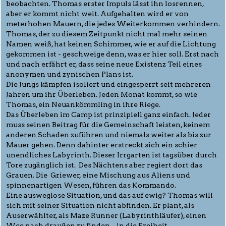
beobachten. Thomas erster Impuls lässt ihn losrennen,
aber er kommt nicht weit. Aufgehalten wird er von
meterhohen Mauern, die jedes Weiterkommen verhindern.
Thomas, der zu diesem Zeitpunkt nicht mal mehr seinen
Namen weiß, hat keinen Schimmer, wie er auf die Lichtung
gekommen ist - geschweige denn, was er hier soll. Erst nach
und nach erfährt er, dass seine neue Existenz Teil eines
anonymen und zynischen Plans ist.
Die Jungs kämpfen isoliert und eingesperrt seit mehreren
Jahren um ihr Überleben. Jeden Monat kommt, so wie
Thomas, ein Neuankömmling in ihre Riege.
Das Überleben im Camp ist prinzipiell ganz einfach. Jeder
muss seinen Beitrag für die Gemeinschaft leisten, keinem
anderen Schaden zuführen und niemals weiter als bis zur
Mauer gehen. Denn dahinter erstreckt sich ein schier
unendliches Labyrinth. Dieser Irrgarten ist tagsüber durch
Tore zugänglich ist. Des Nächtens aber regiert dort das
Grauen. Die Griewer, eine Mischung aus Aliens und
spinnenartigen Wesen, führen das Kommando.
Eine ausweglose Situation, und das auf ewig? Thomas will
sich mit seiner Situation nicht abfinden. Er plant, als
Auserwählter, als Maze Runner (Labyrinthläufer), einen
Weg nach draußen zu finden – in die Freiheit.