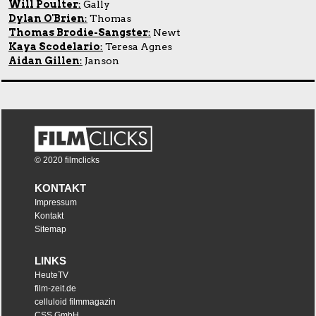
Will Poulter
:
Gally
Dylan O'Brien
:
Thomas
Thomas Brodie-Sangster
:
Newt
Kaya Scodelario
:
Teresa Agnes
Aidan Gillen
:
Janson
© 2020 filmclicks
KONTAKT
Impressum
Kontakt
Sitemap
LINKS
HeuteTV
film-zeit.de
celluloid filmmagazin
CSS GmbH