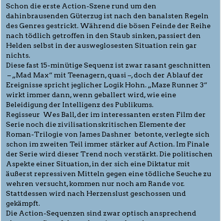
Schon die erste Action-Szene rund um den
dahinbrausenden Güterzug ist nach den banalsten Regeln
des Genres gestrickt. Während die bösen Feinde der Reihe
nach tödlich getroffen in den Staub sinken, passiert den
Helden selbst in der ausweglosesten Situation rein gar
nichts.
Diese fast 15-minütige Sequenz ist zwar rasant geschnitten
– „Mad Max“ mit Teenagern, quasi –, doch der Ablauf der
Ereignisse spricht jeglicher Logik Hohn. „Maze Runner 3“
wirkt immer dann, wenn geballert wird, wie eine
Beleidigung der Intelligenz des Publikums.
Regisseur Wes Ball, der im interessanten ersten Film der
Serie noch die zivilisationskritischen Elemente der
Roman-Trilogie von James Dashner betonte, verlegte sich
schon im zweiten Teil immer stärker auf Action. Im Finale
der Serie wird dieser Trend noch verstärkt. Die politischen
Aspekte einer Situation, in der sich eine Diktatur mit
äußerst repressiven Mitteln gegen eine tödliche Seuche zu
wehren versucht, kommen nur noch am Rande vor.
Stattdessen wird nach Herzenslust geschossen und
gekämpft.
Die Action-Sequenzen sind zwar optisch ansprechend