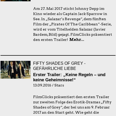
Am 27. Mai 2017 sticht Johnny Depp im
Kino wieder als Captain Jack Sparrow in
See. In „Salazar’s Revenge“, dem fünften
Film der „Pirates Of The Caribbean“-Serie,
wird er vom Titelhelden Salazar (Javier
Bardem, Bild) gejagt. FilmClicks präsentiert
den ersten Trailer!
Mehr...
FIFTY SHADES OF GREY -
GEFÄHRLICHE LIEBE
Erster Trailer: „Keine Regeln – und
keine Geheimnisse!“
13.09.2016 / Stars
FilmClicks präsentiert den ersten Trailer
zur zweiten Folge des Erotik-Dramas „Fifty
Shades of Grey“, der bei uns am 9. Februar
2017 an den Start geht. Wie geht die