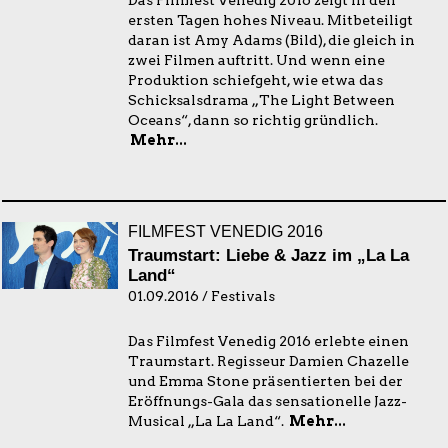
Das Filmfest Venedig 2016 zeigt in den
ersten Tagen hohes Niveau. Mitbeteiligt
daran ist Amy Adams (Bild), die gleich in
zwei Filmen auftritt. Und wenn eine
Produktion schiefgeht, wie etwa das
Schicksalsdrama „The Light Between
Oceans“, dann so richtig gründlich.
Mehr...
FILMFEST VENEDIG 2016
Traumstart: Liebe & Jazz im „La La
Land“
01.09.2016 / Festivals
Das Filmfest Venedig 2016 erlebte einen
Traumstart. Regisseur Damien Chazelle
und Emma Stone präsentierten bei der
Eröffnungs-Gala das sensationelle Jazz-
Musical „La La Land“.
Mehr...