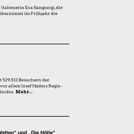
Italienerin Eva Sangiorgi, die
, übernimmt im Frühjahr die
t 529.512 Besuchern der
 vor allem Josef Haders Regie-
lockte.
Mehr...
Welten“ und „Die Hölle“