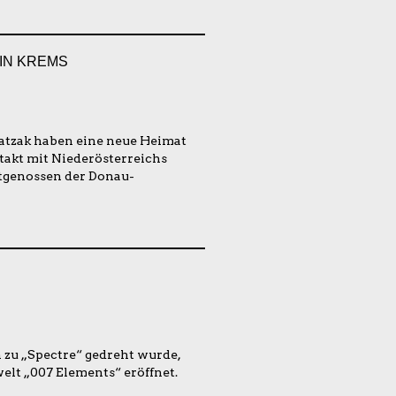
IN KREMS
Patzak haben eine neue Heimat
takt mit Niederösterreichs
tgenossen der Donau-
n zu „Spectre“ gedreht wurde,
elt „007 Elements“ eröffnet.