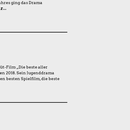
Jahres ging das Drama
...
t-Film „Die beste aller
sen 2018. Sein Jugenddrama
n besten Spielfilm, die beste