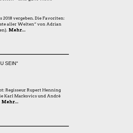
s 2018 vergeben. Die Favoriten:
este aller Welten“ von Adrian
en).
Mehr...
U SEIN“
mt: Regisseur Rupert Henning
 wie Karl Markovics und André
.
Mehr...