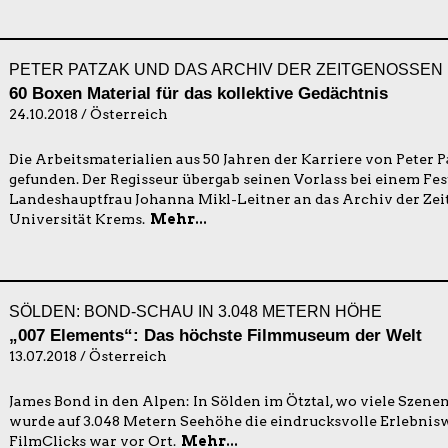
PETER PATZAK UND DAS ARCHIV DER ZEITGENOSSEN 
60 Boxen Material für das kollektive Gedächtnis
24.10.2018 / Österreich
Die Arbeitsmaterialien aus 50 Jahren der Karriere von Peter 
gefunden. Der Regisseur übergab seinen Vorlass bei einem Fes
Landeshauptfrau Johanna Mikl-Leitner an das Archiv der Zei
Universität Krems.
Mehr...
SÖLDEN: BOND-SCHAU IN 3.048 METERN HÖHE
„007 Elements“: Das höchste Filmmuseum der Welt
13.07.2018 / Österreich
James Bond in den Alpen: In Sölden im Ötztal, wo viele Szene
wurde auf 3.048 Metern Seehöhe die eindrucksvolle Erlebnisw
FilmClicks war vor Ort.
Mehr...