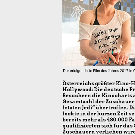
Der erfolgreichste Film des Jahres 2017 in Ö
Österreichs größter Kino-H
Hollywood: Die deutsche Pro
Besuchern die Kinocharts a
Gesamtzahl der Zuschauer b
letzten Jedi“ übertroffen. 
lockte in der kurzen Zeit s
bereits mehr als 480.000 Fa
qualifizierten sich für das
Zuschauern verliehen wird