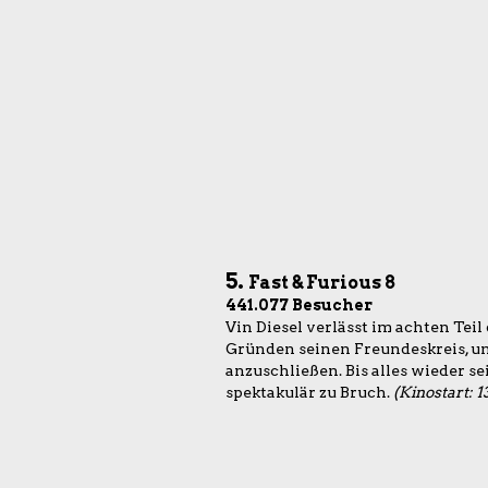
5.
Fast & Furious 8
441.077 Besucher
Vin Diesel verlässt im achten Tei
Gründen seinen Freundeskreis, um
anzuschließen. Bis alles wieder se
spektakulär zu Bruch.
(Kinostart: 1