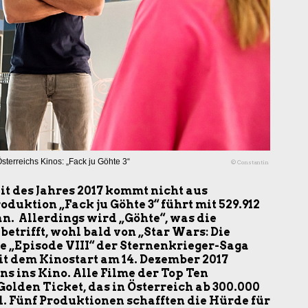
sterreichs Kinos: „Fack ju Göhte 3“
© Constantin
it des Jahres 2017 kommt nicht aus
duktion „Fack ju Göhte 3“ führt mit 529.912
n. Allerdings wird „Göhte“, was die
etrifft, wohl bald von „Star Wars: Die
Die „Episode VIII“ der Sternenkrieger-Saga
eit dem Kinostart am 14. Dezember 2017
ns ins Kino. Alle Filme der Top Ten
 Golden Ticket, das in Österreich ab 300.000
. Fünf Produktionen schafften die Hürde für