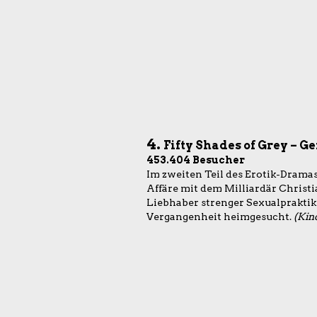
4.
Fifty Shades of Grey – G
453.404 Besucher
Im zweiten Teil des Erotik-Dramas
Affäre mit dem Milliardär Christi
Liebhaber strenger Sexualpraktike
Vergangenheit heimgesucht.
(Kino