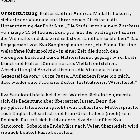
Pokorny
Unterstützung.
Kulturstadtrat Andreas Mailath-Pokorny
sicherte der Viennale und ihrer neuen Direktorin die
Unterstützung der Politik zu. „Die Stadt ist mit einem Zuschuss
von knapp 1,5 Millionen Euro pro Jahr der wichtigste Partner
der Viennale. und das wird selbstverständlich so bleiben.“ Das
Engagement von Eva Sangiorgi nannte er „ein Signal für eine
weltoffene Kulturpolitik – in einer Zeit, die durch den
verengten Blick und durch Nationalismus geprägt wird. Doch
Kunst und Kultur können nur aus Vielfalt entstehen.
Abschottung ist Provinzialismus – die Viennale ist das
Gegenteil davon.“ Kurze Pause. „Außerdem freue ich mich,
dass wieder eine Frau eine Kultur-Institution in Wien leitet.“
Eva Sangiorgi hörte bei diesen Worten lächelnd zu, musste
sich die Bedeutung aber übersetzen lassen. Denn die
polyglotte Ialienierin spricht zwar außer ihrer Muttersprache
auch Englisch, Spanisch und Französisch, doch (noch) kein
Deutsch. Das soll sich bald ändern. Eva Rotter über Eva
Sangiorgi: „Sobald sie Ende März nach Wien übersiedelt, wird
sie auch Deutschkurse besuchen.“