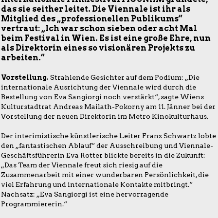
das sie seither leitet. Die Viennale ist ihr als
Mitglied des „professionellen Publikums“
vertraut: „Ich war schon sieben oder acht Mal
beim Festival in Wien. Es ist eine große Ehre, nun
als Direktorin eines so visionären Projekts zu
arbeiten.“
Vorstellung.
Strahlende Gesichter auf dem Podium: „Die
internationale Ausrichtung der Viennale wird durch die
Bestellung von Eva Sangiorgi noch verstärkt“, sagte Wiens
Kulturstadtrat Andreas Mailath-Pokorny am 11. Jänner bei der
Vorstellung der neuen Direktorin im Metro Kinokulturhaus.
Der interimistische künstlerische Leiter Franz Schwartz lobte
den „fantastischen Ablauf“ der Ausschreibung und Viennale-
Geschäftsführerin Eva Rotter blickte bereits in die Zukunft:
„Das Team der Viennale freut sich riesig auf die
Zusammenarbeit mit einer wunderbaren Persönlichkeit, die
viel Erfahrung und internationale Kontakte mitbringt.“
Nachsatz: „Eva Sangiorgi ist eine hervorragende
Programmiererin.“