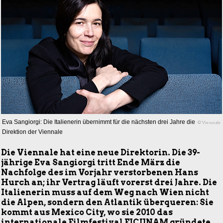
Eva Sangiorgi: Die Italienerin übernimmt für die nächsten drei Jahre die
© Viennale
Direktion der Viennale
Die Viennale hat eine neue Direktorin. Die 39-
jährige Eva Sangiorgi tritt Ende März die
Nachfolge des im Vorjahr verstorbenen Hans
Hurch an; ihr Vertrag läuft vorerst drei Jahre. Die
Italienerin muss auf dem Weg nach Wien nicht
die Alpen, sondern den Atlantik überqueren: Sie
kommt aus Mexico City, wo sie 2010 das
internationale Filmfestival FICUNAM gründete,