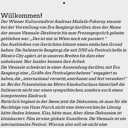
*
Willkommen!
Der Wiener Kulturstadtrat Andreas Mailath-Pokorny staunte
bei der Vorstellung von Eva Sangiorgi darüber, dass der Name
der neuen Viennale-Direktorin bis zum Pressegespräch geheim
geblieben war: „Das ist mir in Wien noch nie passiert.“
Das Ausbleiben von Gerüchten könnte einen einfachen Grund
haben: Die Italienerin Sangiorgi, die seit 2010 als Festivalchefin in
Mexico City agiert, ist in unseren Breiten bis dato eher
unbekannt. Nur Insider kennen ihre Arbeit.
Die Viennale schwärmt in einer Aussendung darüber, mit Eva
Sangiorgi eine „Größe des Festivalgeschehens“ engagiert zu
haben, die „international vernetzt, anerkannt und fest verankert“
ist. Bei der Präsentation im Metro Kinokulturhaus hinterließ die
Italienerin nicht nur einen sympathischen, sondern auch einen
kompetenten Eindruck.
Natürlich beginnt in der Szene jetzt die Diskussion, ob man für die
Nachfolge von Hans Hurch nicht eine österreichische Lösung
hätte finden können. Klar, hätte man. Aber diese Diskussion ist
kleinkariert. Film ist eine globale Kunstform. Die Viennale ist ein
internationales Festival. Warum also soll sie nicht eine