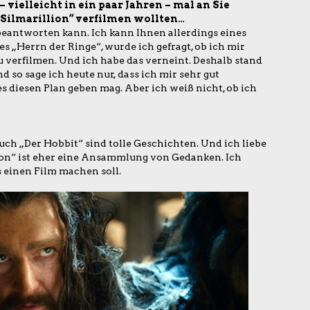
 vielleicht in ein paar Jahren – mal an Sie
 „Silmarillion“ verfilmen wollten…
t beantworten kann. Ich kann Ihnen allerdings eines
s „Herrn der Ringe“, wurde ich gefragt, ob ich mir
u verfilmen. Und ich habe das verneint. Deshalb stand
nd so sage ich heute nur, dass ich mir sehr gut
es diesen Plan geben mag. Aber ich weiß nicht, ob ich
uch „Der Hobbit“ sind tolle Geschichten. Und ich liebe
ion“ ist eher eine Ansammlung von Gedanken. Ich
s einen Film machen soll.