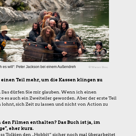
ch es will“: Peter Jackson bei einem Außendreh
© Warner Bros.
 einen Teil mehr, um die Kassen klingen zu
ll. Das dürfen Sie mir glauben. Wenn ich einen
e es auch ein Zweiteiler geworden. Aber der erste Teil
h lohnt, sich Zeit zu lassen und nicht von Action zu
n den Filmen enthalten? Das Buch ist ja, im
ge“, eher kurz.
ass Tolkien den „Hobbit“ sicher noch mal überarbeitet