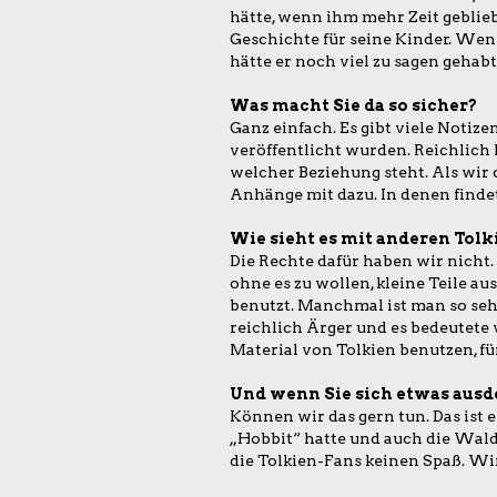
hätte, wenn ihm mehr Zeit geblie
Geschichte für seine Kinder. Wen
hätte er noch viel zu sagen gehabt
Was macht Sie da so sicher?
Ganz einfach. Es gibt viele Notiz
veröffentlicht wurden. Reichlich 
welcher Beziehung steht. Als wir 
Anhänge mit dazu. In denen findet 
Wie sieht es mit anderen Tol
Die Rechte dafür haben wir nicht.
ohne es zu wollen, kleine Teile a
benutzt. Manchmal ist man so sehr
reichlich Ärger und es bedeutete v
Material von Tolkien benutzen, fü
Und wenn Sie sich etwas aus
Können wir das gern tun. Das ist e
„Hobbit“ hatte und auch die Walde
die Tolkien-Fans keinen Spaß. Wi