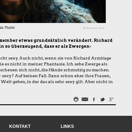
als Thorin
© Warnmer Bros.
Dezember etwas grundsätzlich verändert. Richard
in so überzeugend, dass er als Zwergen-
cht sexy. Auch nicht, wenn sie von Richard Armitage
ie es nicht in meiner Phantasie. Ich sehe Zwerge als
 scheuen sich nicht, die Hände schmutzig zu machen.
r sexy? Auf keinen Fall. Dann schon eher ihre Frauen,
Welt geben, in der das als sehr sexy gilt. Aber nicht in
KONTAKT
LINKS