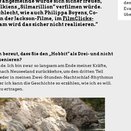
y-Fangemeinde würde sich sicher freuen,
dem
olkiens
„Silmarillion“ verfilmen würde.
Eva
hlecht, wie auch
Philippa Boyens, Co-
übe
n der Jackson-Filme, im
FilmClicks-
am wird das sicher nicht realisieren.“
 bereut, dass Sie den „Hobbit“ als Drei- und nicht
szenieren?
de. Ich bin zwar so langsam am Ende meiner Kräfte,
ach Neuseeland zurückkehre, um den dritten Teil
wieder in meinen Zwei-Stunden-Nachtschlaf-Rhythmus
er ich kann die Geschichte so erzählen, wie ich es will.
zu ertragen.