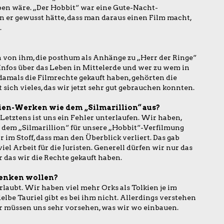
ben wäre. „Der Hobbit“ war eine Gute-Nacht-
n er gewusst hätte, dass man daraus einen Film macht,
.
en von ihm, die posthum als Anhänge zu „Herr der Ringe“
Infos über das Leben in Mittelerde und wer zu wem in
damals die Filmrechte gekauft haben, gehörten die
sich vieles, das wir jetzt sehr gut gebrauchen konnten.
kien-Werken wie dem „Silmarillion“ aus?
 Letztens ist uns ein Fehler unterlaufen. Wir haben,
us dem „Silmarillion“ für unsere „Hobbit“-Verfilmung
 im Stoff, dass man den Überblick verliert. Das gab
iel Arbeit für die Juristen. Generell dürfen wir nur das
r das wir die Rechte gekauft haben.
denken wollen?
rlaubt. Wir haben viel mehr Orks als Tolkien je im
lbe Tauriel gibt es bei ihm nicht. Allerdings verstehen
r müssen uns sehr vorsehen, was wir wo einbauen.