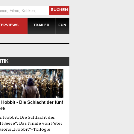
SUCHEN
TERVIEWS
TRAILER
FUN
ITIK
 Hobbit - Die Schlacht der fünf
re
r Hobbit: Die Schlacht der
f Heere“: Das Finale von Peter
ksons „Hobbit“-Trilogie