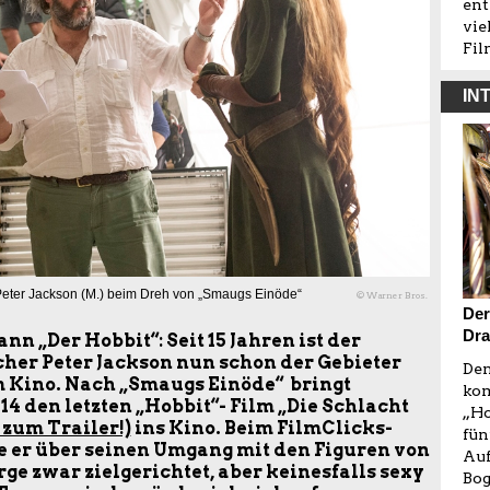
ent
vie
Fil
IN
Peter Jackson (M.) beim Dreh von „Smaugs Einöde“
© Warner Bros.
Der
Dra
ann „Der Hobbit“: Seit 15 Jahren ist der
er Peter Jackson nun schon der Gebieter
Dem
m Kino. Nach
„Smaugs Einöde“
bringt
kom
4 den letzten „Hobbit“- Film „Die Schlacht
„Ho
s zum Trailer!)
ins Kino.
Beim FilmClicks-
fün
te er über seinen Umgang mit den Figuren von
Auf
e zwar zielgerichtet, aber keinesfalls sexy
Bog