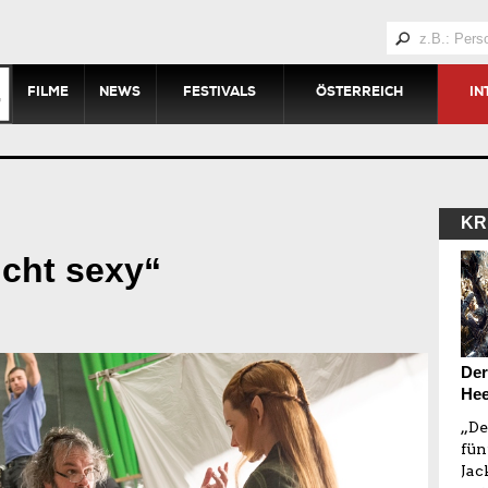
FILME
NEWS
FESTIVALS
ÖSTERREICH
IN
KR
icht sexy“
Der
Hee
„De
fün
Jac