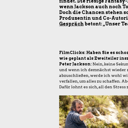
findet. Die riesige Fantas
wenn Jackson auch noch T
Doch die Chancen stehen sc
Produzentin und Co-Autori
Gespräch
betont: „Unser Te
FilmClicks: Haben Sie es schon
wie geplant als Zweiteiler in
Peter Jackson:
Nein, keine Sekun
und wenn ich demnächst wieder n
abzuschließen, werde ich wohl 
verfallen, um alles zu schaffen. Ab
Dafür lohnt es sich, all den Stress 