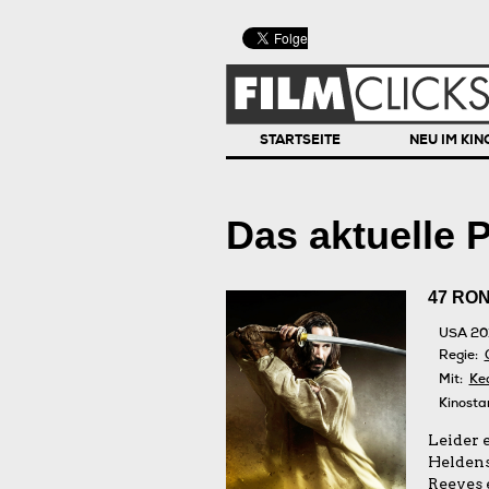
STARTSEITE
NEU IM KIN
Das aktuelle
47 RON
USA 20
Regie:
Mit:
Ke
Kinosta
Leider 
Heldens
Reeves 