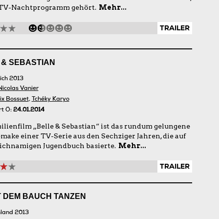
 TV-Nachtprogramm gehört.
Mehr...
TRAILER
 & SEBASTIAN
ich 2013
Nicolas Vanier
ix Bossuet
,
Tchéky Karyo
rt Ö:
24.01.2014
ilienfilm „Belle & Sebastian“ ist das rundum gelungene
make einer TV-Serie aus den Sechziger Jahren, die auf
ichnamigen Jugendbuch basierte.
Mehr...
TRAILER
IT DEM BAUCH TANZEN
land 2013