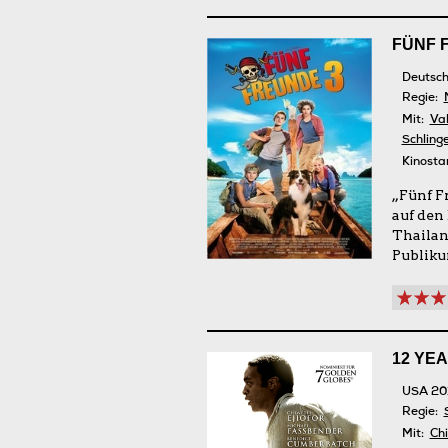
FÜNF 
Deutsch
Regie:
Mit:
Val
Schling
Kinosta
„Fünf Fr
auf den 
Thailand
Publik
12 YE
USA 20
Regie:
Mit:
Chi