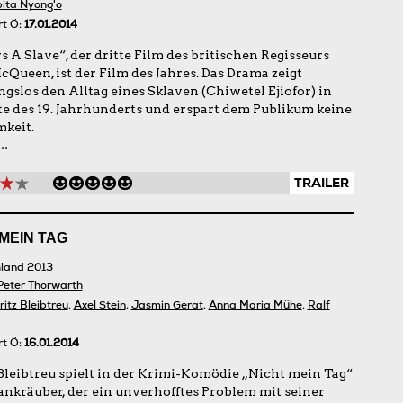
ita Nyong'o
rt Ö:
17.01.2014
s A Slave“, der dritte Film des britischen Regisseurs
cQueen, ist der Film des Jahres. Das Drama zeigt
gslos den Alltag eines Sklaven (Chiwetel Ejiofor) in
te des 19. Jahrhunderts und erspart dem Publikum keine
keit.
..
TRAILER
MEIN TAG
land 2013
Peter Thorwarth
itz Bleibtreu
,
Axel Stein
,
Jasmin Gerat
,
Anna Maria Mühe
,
Ralf
rt Ö:
16.01.2014
Bleibtreu spielt in der Krimi-Komödie „Nicht mein Tag“
ankräuber, der ein unverhofftes Problem mit seiner