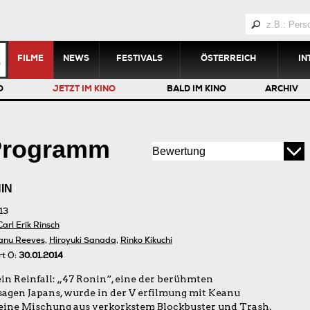
FILME
NEWS
FESTIVALS
ÖSTERREICH
IN
O
JETZT IM KINO
BALD IM KINO
ARCHIV
 Programm
IN
13
Carl Erik Rinsch
anu Reeves
,
Hiroyuki Sanada
,
Rinko Kikuchi
rt Ö:
30.01.2014
ein Reinfall: „47 Ronin“, eine der berühmten
agen Japans, wurde in der V erfilmung mit Keanu
eine Mischung aus verkorkstem Blockbuster und Trash,