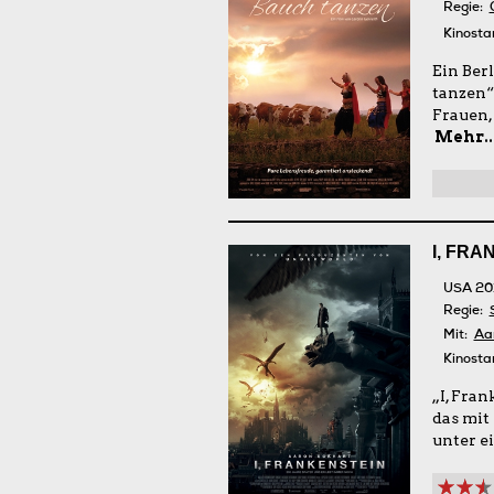
Regie:
Kinosta
Ein Ber
tanzen“
Frauen,
Mehr..
I, FRA
USA 20
Regie:
Mit:
Aa
Kinosta
„I, Fra
das mit
unter e