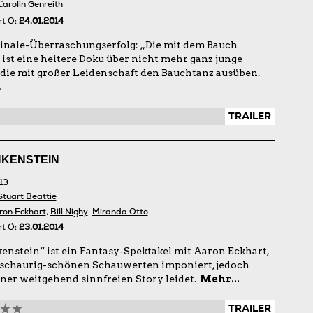
Carolin Genreith
rt Ö:
24.01.2014
linale-Überraschungserfolg: „Die mit dem Bauch
 ist eine heitere Doku über nicht mehr ganz junge
 die mit großer Leidenschaft den Bauchtanz ausüben.
.
TRAILER
NKENSTEIN
13
Stuart Beattie
ron Eckhart
,
Bill Nighy
,
Miranda Otto
rt Ö:
23.01.2014
nkenstein“ ist ein Fantasy-Spektakel mit Aaron Eckhart,
 schaurig-schönen Schauwerten imponiert, jedoch
iner weitgehend sinnfreien Story leidet.
Mehr...
TRAILER