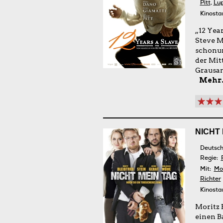
Pitt
,
Lup
Kinosta
„12 Year
Steve M
schonun
der Mit
Grausam
Mehr.
NICHT 
Deutsch
Regie:
Mit:
Mor
Richter
Kinosta
Moritz 
einen B