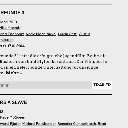
FREUNDE 3
land 2013
Mike Marzuk
eria Eisenbart
,
Neele Marie Nickel
,
Quirin Oettl
,
Justus
ensiepen
rt Ö:
17.01.2014
eunde 3“ setzt die erfolgreiche Jugendfilm-Reihe, die
Büchern von Enid Blyton beruht, fort. Der Film, der in
 spielt, liefert solide Unterhaltung für das junge
um.
Mehr...
TRAILER
ARS A SLAVE
13
Steve McQueen
wetel Ejiofor
,
Michael Fassbender
,
Benedict Cumberbatch
,
Brad