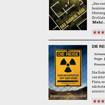
„Das ra
faszini
Hinterg
Zivilis
Mehr..
DIE R
Schweiz
Regie:
Kinosta
Die Dok
verstör
Platz, 
nächste
anzuric