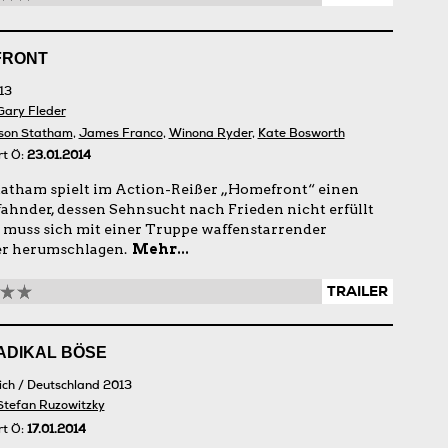
FRONT
13
Gary Fleder
son Statham
,
James Franco
,
Winona Ryder
,
Kate Bosworth
rt Ö:
23.01.2014
tatham spielt im Action-Reißer „Homefront“ einen
ahnder, dessen Sehnsucht nach Frieden nicht erfüllt
r muss sich mit einer Truppe waffenstarrender
er herumschlagen.
Mehr...
TRAILER
ADIKAL BÖSE
ich / Deutschland 2013
Stefan Ruzowitzky
rt Ö:
17.01.2014