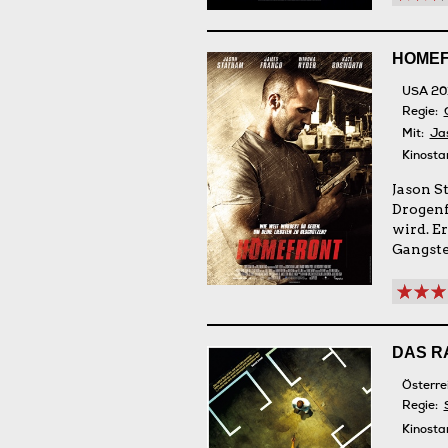
HOME
USA 20
Regie:
Mit:
Ja
Kinosta
Jason S
Drogenf
wird. E
Gangst
DAS R
Österre
Regie:
Kinosta