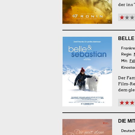
der ins
BELLE
Frankre
Regie:
Mit:
Fél
Kinosta
Der Fam
Film-Re
dem gle
DIE M
Deutsch