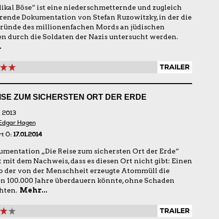
dikal Böse“ ist eine niederschmetternde und zugleich
erende Dokumentation von Stefan Ruzowitzky, in der die
ründe des millionenfachen Mords an jüdischen
ten durch die Soldaten der Nazis untersucht werden.
.
TRAILER
EISE ZUM SICHERSTEN ORT DER ERDE
 2013
Edgar Hagen
rt Ö:
17.01.2014
umentation „Die Reise zum sichersten Ort der Erde“
t mit dem Nachweis, dass es diesen Ort nicht gibt: Einen
wo der von der Menschheit erzeugte Atommüll die
n 100.000 Jahre überdauern könnte, ohne Schaden
hten.
Mehr...
TRAILER