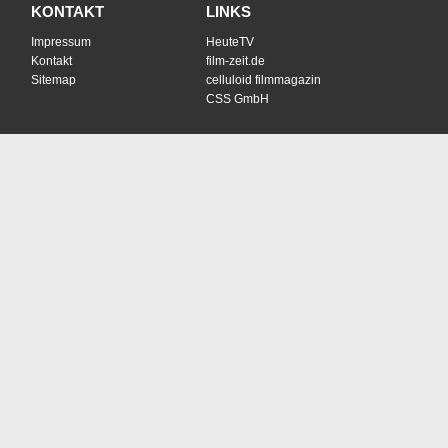
KONTAKT
LINKS
Impressum
HeuteTV
Kontakt
film-zeit.de
Sitemap
celluloid filmmagazin
CSS GmbH