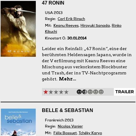
47 RONIN
USA 2013
Regie:
Carl Erik Rinsch
Mit:
Keanu Reeves
,
Hiroyuki Sanada
,
Rinko
Kikuchi
Kinostart Ö:
30.01.2014
Leider ein Reinfall: „47 Ronin“, eine der
berühmten Heldensagen Japans, wurde in
der V erfilmung mit Keanu Reeves eine
Mischung aus verkorkstem Blockbuster
und Trash, der ins TV-Nachtprogramm
gehört.
Mehr...
TRAILER
BELLE & SEBASTIAN
Frankreich 2013
Regie:
Nicolas Vanier
Mit:
Félix Bossuet
,
Tchéky Karyo