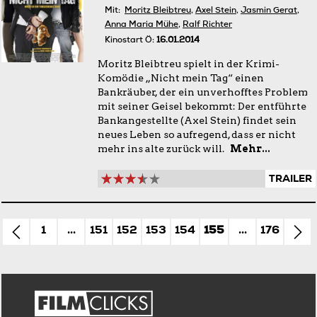
Mit:
Moritz Bleibtreu
,
Axel Stein
,
Jasmin Gerat
,
Anna Maria Mühe
,
Ralf Richter
Kinostart Ö:
16.01.2014
Moritz Bleibtreu spielt in der Krimi-
Komödie „Nicht mein Tag“ einen
Bankräuber, der ein unverhofftes Problem
mit seiner Geisel bekommt: Der entführte
Bankangestellte (Axel Stein) findet sein
neues Leben so aufregend, dass er nicht
mehr ins alte zurück will.
Mehr...
TRAILER
1
...
151
152
153
154
155
...
176