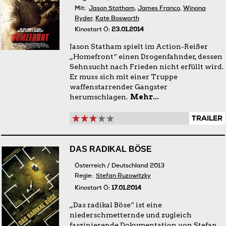
Mit:
Jason Statham
,
James Franco
,
Winona
Ryder
,
Kate Bosworth
Kinostart Ö:
23.01.2014
Jason Statham spielt im Action-Reißer
„Homefront“ einen Drogenfahnder, dessen
Sehnsucht nach Frieden nicht erfüllt wird.
Er muss sich mit einer Truppe
waffenstarrender Gangster
herumschlagen.
Mehr...
TRAILER
DAS RADIKAL BÖSE
Österreich / Deutschland 2013
Regie:
Stefan Ruzowitzky
Kinostart Ö:
17.01.2014
„Das radikal Böse“ ist eine
niederschmetternde und zugleich
faszinierende Dokumentation von Stefan