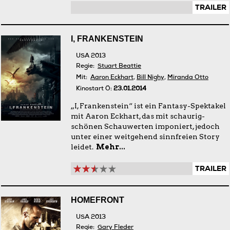
TRAILER
I, FRANKENSTEIN
USA 2013
Regie:
Stuart Beattie
Mit:
Aaron Eckhart
,
Bill Nighy
,
Miranda Otto
Kinostart Ö:
23.01.2014
„I, Frankenstein“ ist ein Fantasy-Spektakel
mit Aaron Eckhart, das mit schaurig-
schönen Schauwerten imponiert, jedoch
unter einer weitgehend sinnfreien Story
leidet.
Mehr...
TRAILER
HOMEFRONT
USA 2013
Regie:
Gary Fleder