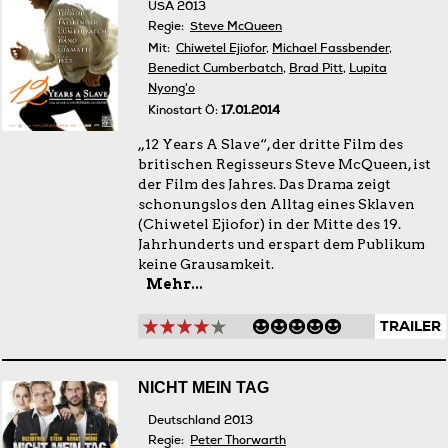
USA 2013
Regie:
Steve McQueen
Mit:
Chiwetel Ejiofor
,
Michael Fassbender
,
Benedict Cumberbatch
,
Brad Pitt
,
Lupita
Nyong'o
Kinostart Ö:
17.01.2014
„12 Years A Slave“, der dritte Film des
britischen Regisseurs Steve McQueen, ist
der Film des Jahres. Das Drama zeigt
schonungslos den Alltag eines Sklaven
(Chiwetel Ejiofor) in der Mitte des 19.
Jahrhunderts und erspart dem Publikum
keine Grausamkeit.
Mehr...
TRAILER
NICHT MEIN TAG
Deutschland 2013
Regie:
Peter Thorwarth