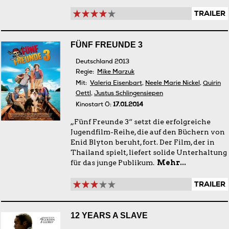
TRAILER
FÜNF FREUNDE 3
Deutschland 2013
Regie:
Mike Marzuk
Mit:
Valeria Eisenbart
,
Neele Marie Nickel
,
Quirin
Oettl
,
Justus Schlingensiepen
Kinostart Ö:
17.01.2014
„Fünf Freunde 3“ setzt die erfolgreiche
Jugendfilm-Reihe, die auf den Büchern von
Enid Blyton beruht, fort. Der Film, der in
Thailand spielt, liefert solide Unterhaltung
für das junge Publikum.
Mehr...
TRAILER
12 YEARS A SLAVE