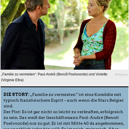
„Familie zu vermieten“: Paul-André (Benoît Poelvoorde) und Violette
© Polyfilm
(Virginie Efira)
DIE STORY:
„Familie zu vermieten“ ist eine Komödie mit
typisch französischem Esprit – auch wenn die Stars Belgier
sind.
Der Plot: Es ist gar nicht so leicht zu verkraften, erfolgreich
zu sein. Das weiß der Geschäftsmann Paul-André (Benoît
Poelvoorde) nur zu gut. Er ist mit Mitte 40 da angekommen,
wo angeblich jeder hin will: Er ist reich, steinreich. Aber