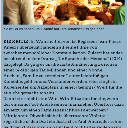
So will er es haben: Paul-André hat Familienanschluss gefunden
© Polyfilm
DIE KRITIK:
In Wahrheit, davon ist Regisseur Jean-Pierre
Améris überzeugt, handeln all seine Filme von
zwischenmenschlicher Kommunikation. Zuletzt hat er das
berührend in dem Drama „Die Sprache des Herzens“ (2014)
dargelegt. Da ging es um die zarte Annäherung zwischen
einer 14-jährigen Taub-Blinden und einer Nonne.
Auch in „Familie zu vermieten“, einer leichtfüßigen
Komödie, geht es ums Verstandenwerden. Hier ringt ein
Außenseiter um Akzeptanz in einer (Gefühls-)Welt, für die
er nicht gemacht scheint.
Denn ist es nicht eine Win-Win-Situation für alle, wenn
der einsame Paul-André seinen finanziellen Überfluss dazu
einsetzt, um einen Familienanschluss zu erwerben?
Mitnichten! Obwohl sich die überraschte Violette
zögerlich auf den Deal einlässt, ist es Paul-André, der schon
bald merkt, dass man sich mit Geld nicht alles kaufen kann.