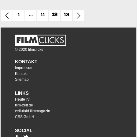
1
...
11
12
13
© 2020 filmclicks
KONTAKT
Impressum
Kontakt
Sitemap
LINKS
HeuteTV
film-zeit.de
celluloid filmmagazin
CSS GmbH
SOCIAL