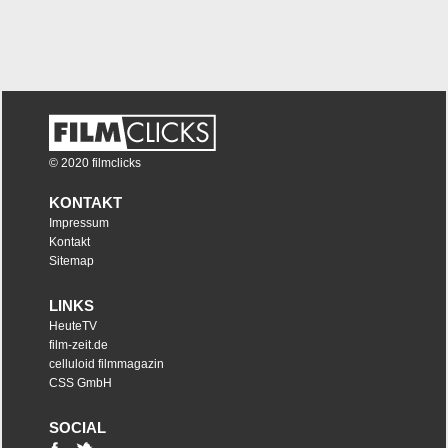
© 2020 filmclicks
KONTAKT
Impressum
Kontakt
Sitemap
LINKS
HeuteTV
film-zeit.de
celluloid filmmagazin
CSS GmbH
SOCIAL