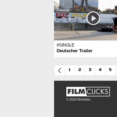
#SINGLE
Deutscher Trailer
1
2
3
4
5
© 2020 filmclicks