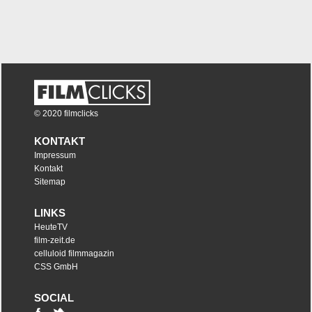
© 2020 filmclicks
KONTAKT
Impressum
Kontakt
Sitemap
LINKS
HeuteTV
film-zeit.de
celluloid filmmagazin
CSS GmbH
SOCIAL