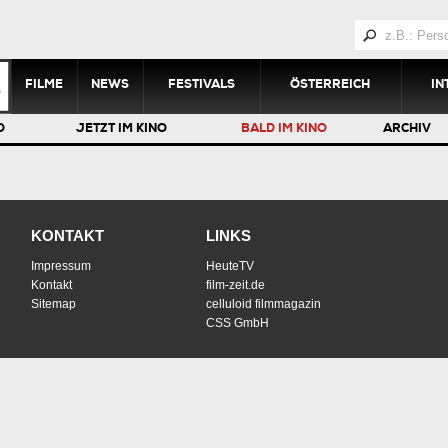
FILME
NEWS
FESTIVALS
ÖSTERREICH
IN
O
JETZT IM KINO
BALD IM KINO
ARCHIV
KONTAKT
LINKS
Impressum
HeuteTV
Kontakt
film-zeit.de
Sitemap
celluloid filmmagazin
CSS GmbH