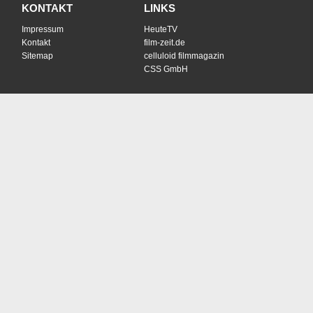
KONTAKT
LINKS
Impressum
HeuteTV
Kontakt
film-zeit.de
Sitemap
celluloid filmmagazin
CSS GmbH