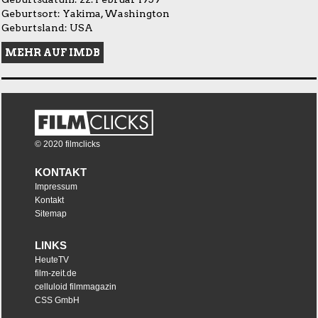
Geburtsort: Yakima, Washington
Geburtsland: USA
MEHR AUF IMDB
© 2020 filmclicks
KONTAKT
Impressum
Kontakt
Sitemap
LINKS
HeuteTV
film-zeit.de
celluloid filmmagazin
CSS GmbH