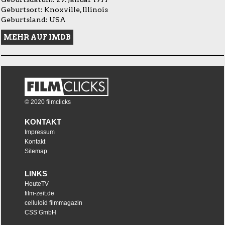
Geburtsort: Knoxville, Illinois
Geburtsland: USA
MEHR AUF IMDB
© 2020 filmclicks
KONTAKT
Impressum
Kontakt
Sitemap
LINKS
HeuteTV
film-zeit.de
celluloid filmmagazin
CSS GmbH