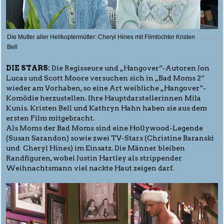
Die Mutter aller Helikoptermütter: Cheryl Hines mit Filmtochter Kristen
© Tobis
Bell
DIE STARS:
Die Regisseure und „Hangover“-Autoren Jon
Lucas und Scott Moore versuchen sich in „Bad Moms 2“
wieder am Vorhaben, so eine Art weibliche „Hangover“-
Komödie herzustellen. Ihre Hauptdarstellerinnen Mila
Kunis. Kristen Bell und Kathryn Hahn haben sie aus dem
ersten Film mitgebracht.
Als Moms der Bad Moms sind eine Hollywood-Legende
(Susan Sarandon) sowie zwei TV-Stars (Christine Baranski
und Cheryl Hines) im Einsatz. Die Männer bleiben
Randfiguren, wobei Justin Hartley als strippender
Weihnachtsmann viel nackte Haut zeigen darf.