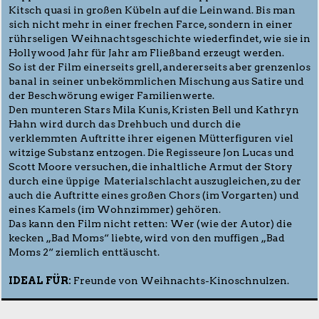
Kitsch quasi in großen Kübeln auf die Leinwand. Bis man
sich nicht mehr in einer frechen Farce, sondern in einer
rührseligen Weihnachtsgeschichte wiederfindet, wie sie in
Hollywood Jahr für Jahr am Fließband erzeugt werden.
So ist der Film einerseits grell, andererseits aber grenzenlos
banal in seiner unbekömmlichen Mischung aus Satire und
der Beschwörung ewiger Familienwerte.
Den munteren Stars Mila Kunis, Kristen Bell und Kathryn
Hahn wird durch das Drehbuch und durch die
verklemmten Auftritte ihrer eigenen Mütterfiguren viel
witzige Substanz entzogen. Die Regisseure Jon Lucas und
Scott Moore versuchen, die inhaltliche Armut der Story
durch eine üppige Materialschlacht auszugleichen, zu der
auch die Auftritte eines großen Chors (im Vorgarten) und
eines Kamels (im Wohnzimmer) gehören.
Das kann den Film nicht retten: Wer (wie der Autor) die
kecken „Bad Moms“ liebte, wird von den muffigen „Bad
Moms 2“ ziemlich enttäuscht.
IDEAL FÜR:
Freunde von Weihnachts-Kinoschnulzen.