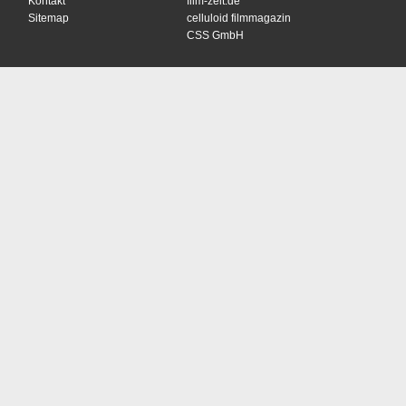
Kontakt
film-zeit.de
Sitemap
celluloid filmmagazin
CSS GmbH