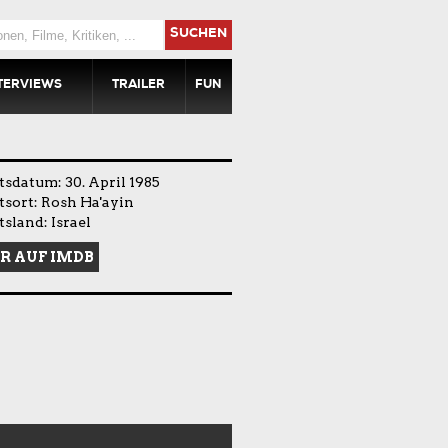
SUCHEN
TERVIEWS
TRAILER
FUN
sdatum: 30. April 1985
sort: Rosh Ha'ayin
sland: Israel
R AUF IMDB