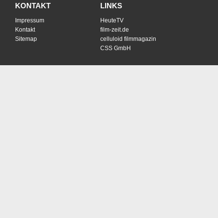
KONTAKT
LINKS
Impressum
HeuteTV
Kontakt
film-zeit.de
Sitemap
celluloid filmmagazin
CSS GmbH