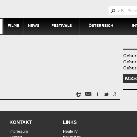
FILME
NEWS
FESTIVALS
ÖSTERREICH
IN
Geburt
Geburt
Geburt
MEH
KONTAKT
LINKS
Impressum
HeuteTV