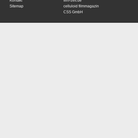
Kontakt
film-zeit.de
Sitemap
celluloid filmmagazin
CSS GmbH