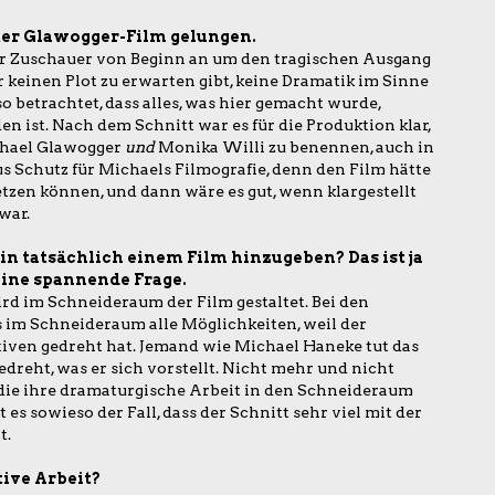
hter Glawogger-Film gelungen.
der Zuschauer von Beginn an um den tragischen Ausgang
r keinen Plot zu erwarten gibt, keine Dramatik im Sinne
o betrachtet, dass alles, was hier gemacht wurde,
 ist. Nach dem Schnitt war es für die Produktion klar,
chael Glawogger
und
Monika Willi zu benennen, auch in
us Schutz für Michaels Filmografie, denn den Film hätte
tzen können, und dann wäre es gut, wenn klargestellt
war.
in tatsächlich einem Film hinzugeben? Das ist ja
eine spannende Frage.
rd im Schneideraum der Film gestaltet. Bei den
s im Schneideraum alle Möglichkeiten, weil der
tiven gedreht hat. Jemand wie Michael Haneke tut das
edreht, was er sich vorstellt. Nicht mehr und nicht
, die ihre dramaturgische Arbeit in den Schneideraum
es sowieso der Fall, dass der Schnitt sehr viel mit der
t.
tive Arbeit?