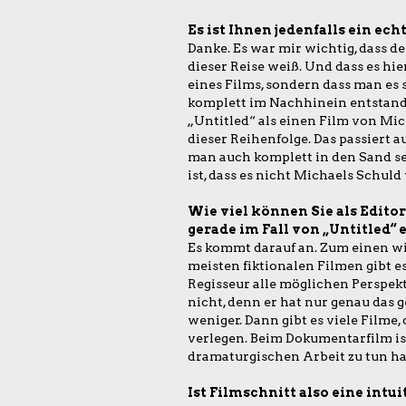
Es ist Ihnen jedenfalls ein ec
Danke. Es war mir wichtig, dass 
dieser Reise weiß. Und dass es hie
eines Films, sondern dass man es s
komplett im Nachhinein entstanden
„Untitled“ als einen Film von Mi
dieser Reihenfolge. Das passiert a
man auch komplett in den Sand se
ist, dass es nicht Michaels Schuld 
Wie viel können Sie als Editor
gerade im Fall von „Untitled“ 
Es kommt darauf an. Zum einen wi
meisten fiktionalen Filmen gibt e
Regisseur alle möglichen Perspek
nicht, denn er hat nur genau das g
weniger. Dann gibt es viele Filme
verlegen. Beim Dokumentarfilm ist 
dramaturgischen Arbeit zu tun ha
Ist Filmschnitt also eine intui