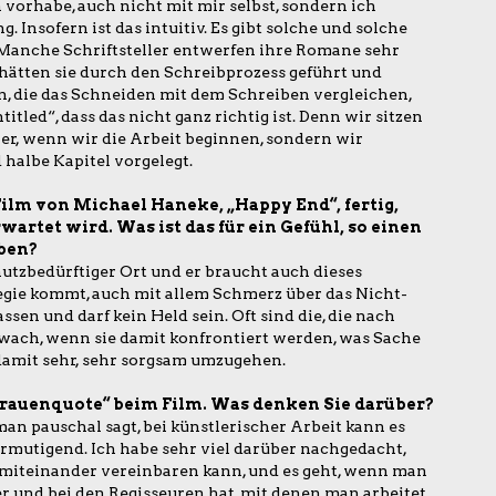
 vorhabe, auch nicht mit mir selbst, sondern ich
 Insofern ist das intuitiv. Es gibt solche und solche
 Manche Schriftsteller entwerfen ihre Romane sehr
 hätten sie durch den Schreibprozess geführt und
gen, die das Schneiden mit dem Schreiben vergleichen,
tled“, dass das nicht ganz richtig ist. Denn wir sitzen
er, wenn wir die Arbeit beginnen, sondern wir
albe Kapitel vorgelegt.
Film von Michael Haneke, „Happy End“, fertig,
artet wird. Was ist das für ein Gefühl, so einen
ben?
utzbedürftiger Ort und er braucht auch dieses
 Regie kommt, auch mit allem Schmerz über das Nicht-
ssen und darf kein Held sein. Oft sind die, die nach
hwach, wenn sie damit konfrontiert werden, was Sache
s, damit sehr, sehr sorgsam umzugehen.
Frauenquote“ beim Film. Was denken Sie darüber?
man pauschal sagt, bei künstlerischer Arbeit kann es
ermutigend. Ich habe sehr viel darüber nachgedacht,
 miteinander vereinbaren kann, und es geht, wenn man
 und bei den Regisseuren hat, mit denen man arbeitet.