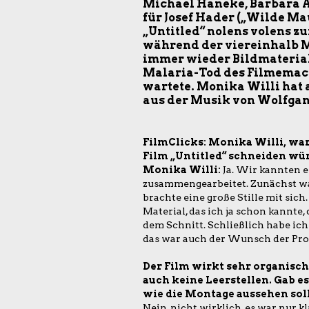
Michael Haneke, Barbara A
für Josef Hader („Wilde Ma
„Untitled“ nolens volens z
während der viereinhalb Mo
immer wieder Bildmaterial
Malaria-Tod des Filmemach
wartete. Monika Willi hat
aus der Musik von Wolfgan
FilmClicks: Monika Willi, war
Film „Untitled“ schneiden wü
Monika Willi:
Ja. Wir kannten e
zusammengearbeitet. Zunächst war 
brachte eine große Stille mit sic
Material, das ich ja schon kannt
dem Schnitt. Schließlich habe ich
das war auch der Wunsch der Pro
Der Film wirkt sehr organisch
auch keine Leerstellen. Gab es
wie die Montage aussehen sol
Nein, nicht wirklich, es war nur kl