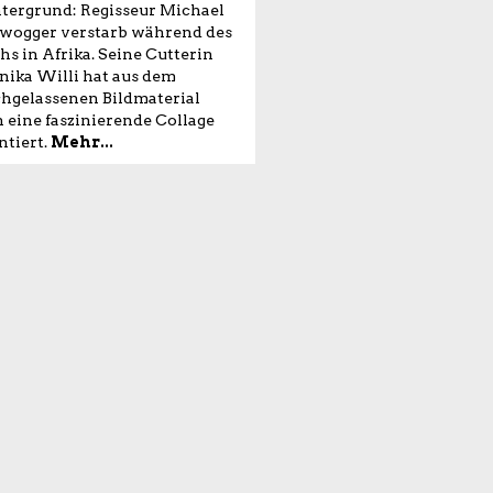
tergrund: Regisseur Michael
wogger verstarb während des
hs in Afrika. Seine Cutterin
ika Willi hat aus dem
hgelassenen Bildmaterial
 eine faszinierende Collage
tiert.
Mehr...