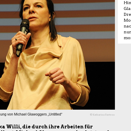
Hin
Gla
Dre
Mon
nac
nun
mon
dung von Michael Glawoggers „Untitled“
© Katharina Sartena
a Willi, die durch ihre Arbeiten für