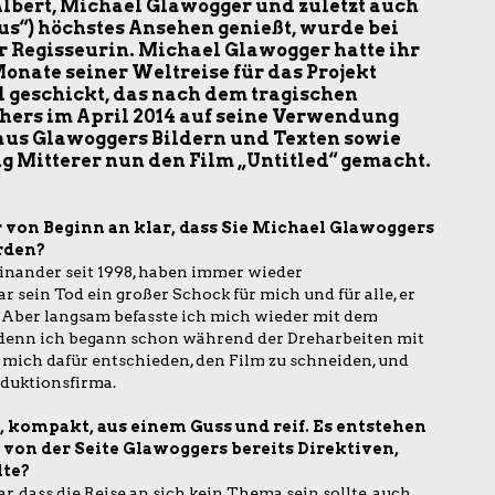
lbert, Michael Glawogger und zuletzt auch
us“) höchstes Ansehen genießt, wurde bei
ur Regisseurin. Michael Glawogger hatte ihr
nate seiner Weltreise für das Projekt
 geschickt, das nach dem tragischen
ers im April 2014 auf seine Verwendung
 aus Glawoggers Bildern und Texten sowie
g Mitterer nun den Film „Untitled“ gemacht.
 von Beginn an klar, dass Sie Michael Glawoggers
rden?
inander seit 1998, haben immer wieder
sein Tod ein großer Schock für mich und für alle, er
h. Aber langsam befasste ich mich wieder mit dem
e, denn ich begann schon während der Dreharbeiten mit
 mich dafür entschieden, den Film zu schneiden, und
duktionsfirma.
, kompakt, aus einem Guss und reif. Es entstehen
 von der Seite Glawoggers bereits Direktiven,
lte?
ar, dass die Reise an sich kein Thema sein sollte, auch