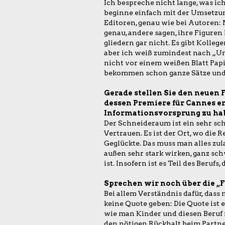
Ich bespreche nicht lange, was ich
beginne einfach mit der Umsetzung.
Editoren, genau wie bei Autoren:
genau, andere sagen, ihre Figuren
gliedern gar nicht. Es gibt Kolle
aber ich weiß zumindest nach „Unti
nicht vor einem weißen Blatt Papi
bekommen schon ganze Sätze und h
Gerade stellen Sie den neuen 
dessen Premiere für Cannes erw
Informationsvorsprung zu ha
Der Schneideraum ist ein sehr sch
Vertrauen. Es ist der Ort, wo die
Geglückte. Das muss man alles zula
außen sehr stark wirken, ganz sc
ist. Insofern ist es Teil des Beruf
Sprechen wir noch über die „
Bei allem Verständnis dafür, dass 
keine Quote geben: Die Quote ist 
wie man Kinder und diesen Beruf
den nötigen Rückhalt beim Partner