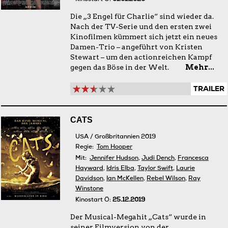
Die „3 Engel für Charlie“ sind wieder da.
Nach der TV-Serie und den ersten zwei
Kinofilmen kümmert sich jetzt ein neues
Damen-Trio – angeführt von Kristen
Stewart – um den actionreichen Kampf
gegen das Böse in der Welt.
Mehr...
TRAILER
CATS
USA / Großbritannien 2019
Regie:
Tom Hooper
Mit:
Jennifer Hudson
,
Judi Dench
,
Francesca
Hayward
,
Idris Elba
,
Taylor Swift
,
Laurie
Davidson
,
Ian McKellen
,
Rebel Wilson
,
Ray
Winstone
Kinostart Ö:
25.12.2019
Der Musical-Megahit „Cats“ wurde in
seiner Filmversion von der