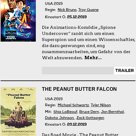
USA 2019
Regie:
Nick Bruno
,
Troy Quane
Kinostart Ö:
25.12.2019
Die Animations-Komödie „Spione
Undercover“ rankt sich um einen
Superspion und um einen Wissenschaftler,
die dazu gezwungen sind, eng
zusammenzuarbeiten, um Gefahr von der
Welt abzuwenden.
Mehr...
TRAILER
THE PEANUT BUTTER FALCON
USA 2019
Regie:
Michael Schwartz
,
Tyler Nilson
Mit:
Shia LaBeouf
,
Bruce Dern
,
Jon Bernthal
,
Dakota Johnson
,
Zack Gottsagen
Kinostart Ö:
20.12.2019
Das Road Movie „The Peanut Butter