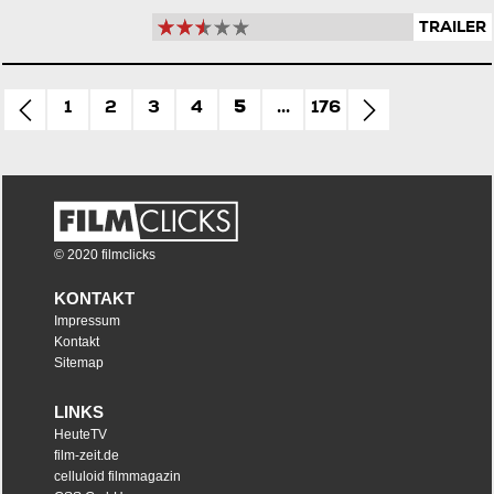
TRAILER
1
2
3
4
5
...
176
© 2020 filmclicks
KONTAKT
Impressum
Kontakt
Sitemap
LINKS
HeuteTV
film-zeit.de
celluloid filmmagazin