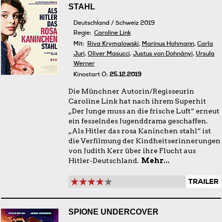
STAHL
Deutschland / Schweiz 2019
Regie:
Caroline Link
Mit:
Riva Krymalowski
,
Marinus Hohmann
,
Carla
Juri
,
Oliver Masucci
,
Justus von Dohnányi
,
Ursula
Werner
Kinostart Ö:
25.12.2019
Die Münchner Autorin/Regisseurin
Caroline Link hat nach ihrem Superhit
„Der Junge muss an die frische Luft“ erneut
ein fesselndes Jugenddrama geschaffen.
„Als Hitler das rosa Kaninchen stahl“ ist
die Verfilmung der Kindheitserinnerungen
von Judith Kerr über ihre Flucht aus
Hitler-Deutschland.
Mehr...
TRAILER
SPIONE UNDERCOVER