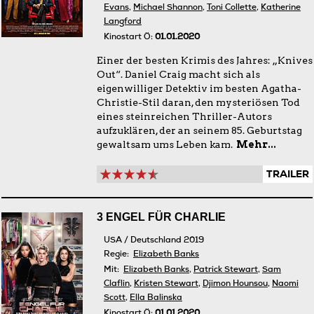
Evans
,
Michael Shannon
,
Toni Collette
,
Katherine
Langford
Kinostart Ö:
01.01.2020
Einer der besten Krimis des Jahres: „Knives
Out“. Daniel Craig macht sich als
eigenwilliger Detektiv im besten Agatha-
Christie-Stil daran, den mysteriösen Tod
eines steinreichen Thriller-Autors
aufzuklären, der an seinem 85. Geburtstag
gewaltsam ums Leben kam.
Mehr...
TRAILER
3 ENGEL FÜR CHARLIE
USA / Deutschland 2019
Regie:
Elizabeth Banks
Mit:
Elizabeth Banks
,
Patrick Stewart
,
Sam
Claflin
,
Kristen Stewart
,
Djimon Hounsou
,
Naomi
Scott
,
Ella Balinska
Kinostart Ö:
01.01.2020