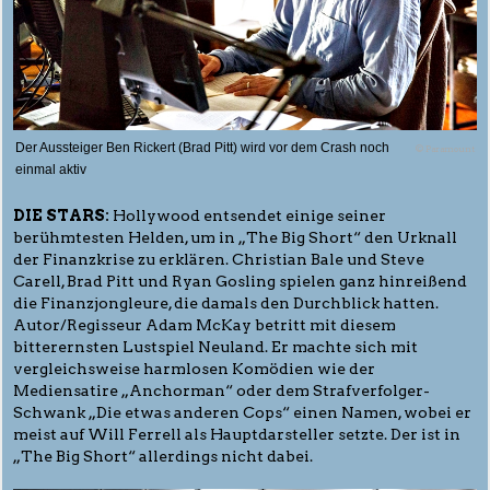
Der Aussteiger Ben Rickert (Brad Pitt) wird vor dem Crash noch
© Paramount
einmal aktiv
DIE STARS:
Hollywood entsendet einige seiner
berühmtesten Helden, um in „The Big Short“ den Urknall
der Finanzkrise zu erklären. Christian Bale und Steve
Carell, Brad Pitt und Ryan Gosling spielen ganz hinreißend
die Finanzjongleure, die damals den Durchblick hatten.
Autor/Regisseur Adam McKay betritt mit diesem
bitterernsten Lustspiel Neuland. Er machte sich mit
vergleichsweise harmlosen Komödien wie der
Mediensatire „Anchorman“ oder dem Strafverfolger-
Schwank „Die etwas anderen Cops“ einen Namen, wobei er
meist auf Will Ferrell als Hauptdarsteller setzte. Der ist in
„The Big Short“ allerdings nicht dabei.