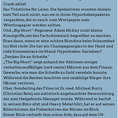
Crash ablief.
Das Tröstliche für Laien: Die Spezialisten wussten damals
zum Teil auch nicht, was sie in ihren Hypothekenpaketen
verpackten, die so rasch vom Wertpapier zum
Wertlospapier werden sollten.
Und „Big Short“-Regisseur Adam McKay nutzt kleine
Kunstgriffe, um das Fachchinesisch begreifbar zu machen.
Etwa dann, wenn er eine schöne Blondine beim Schaumbad
ins Bild rückt. Die hat ein Champagnerglas in der Hand und
rüde Kommentare im Mund. Hypotheken-Darlehen?
„Denken Sie an Scheiße.“
„The Big Short“ zeigt anhand der Aktionen einiger
verhaltensauffälliger (und realer) Männer aus dem Finanz-
Gewerbe, wie man die Scheiße zu Gold veredeln konnte.
Während die Banken krachten und unzählige Bürger ihre
Häuser verloren.
Ober-Sonderling des Films ist Dr. med. Michael Burry
(Christian Bale), ein autistisch angehauchter Neurochirurg,
der zum Hedgefonds-Manager wurde. Während er barfuß
in seinem Büro sitzt und Heavy Metal hört, hat er auf seinen
Bildschirmen die Fieberkurven der Börsen im Blick.
Dieser Blick verheißt ihm schon früh, dass auf dem US-