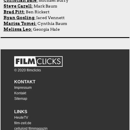
Christian Bale
:
Michael Burry
Steve Carell
:
Mark Baum
Brad Pitt
:
Ben Rickert
Ryan Gosling
:
Jared Vennett
Marisa Tomei
:
Cynthia Baum
Melissa Leo
:
Georgia Hale
© 2020 filmclicks
KONTAKT
Impressum
Kontakt
Sitemap
LINKS
HeuteTV
film-zeit.de
celluloid filmmagazin