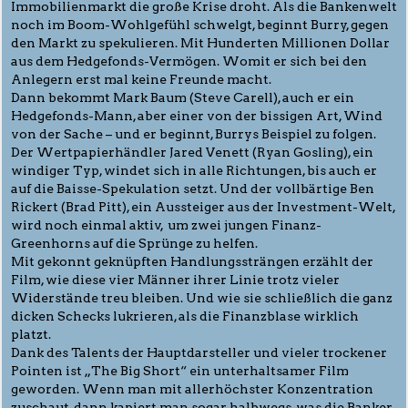
Immobilienmarkt die große Krise droht. Als die Bankenwelt
noch im Boom-Wohlgefühl schwelgt, beginnt Burry, gegen
den Markt zu spekulieren. Mit Hunderten Millionen Dollar
aus dem Hedgefonds-Vermögen. Womit er sich bei den
Anlegern erst mal keine Freunde macht.
Dann bekommt Mark Baum (Steve Carell), auch er ein
Hedgefonds-Mann, aber einer von der bissigen Art, Wind
von der Sache – und er beginnt, Burrys Beispiel zu folgen.
Der Wertpapierhändler Jared Venett (Ryan Gosling), ein
windiger Typ, windet sich in alle Richtungen, bis auch er
auf die Baisse-Spekulation setzt. Und der vollbärtige Ben
Rickert (Brad Pitt), ein Aussteiger aus der Investment-Welt,
wird noch einmal aktiv, um zwei jungen Finanz-
Greenhorns auf die Sprünge zu helfen.
Mit gekonnt geknüpften Handlungssträngen erzählt der
Film, wie diese vier Männer ihrer Linie trotz vieler
Widerstände treu bleiben. Und wie sie schließlich die ganz
dicken Schecks lukrieren, als die Finanzblase wirklich
platzt.
Dank des Talents der Hauptdarsteller und vieler trockener
Pointen ist „The Big Short“ ein unterhaltsamer Film
geworden. Wenn man mit allerhöchster Konzentration
zuschaut, dann kapiert man sogar halbwegs, was die Banker