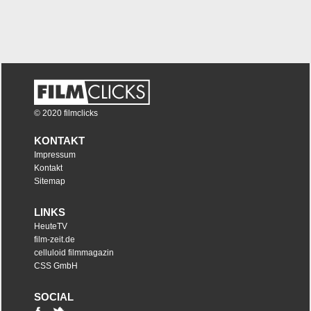
© 2020 filmclicks
KONTAKT
Impressum
Kontakt
Sitemap
LINKS
HeuteTV
film-zeit.de
celluloid filmmagazin
CSS GmbH
SOCIAL