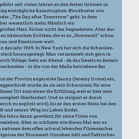
hört seit vielen Jahren zu den festen Grössen in
sig einträgliche Katastrophen-Blockbuster wie
oder „The Day after Tomorrow“ geht. In dem
ber wesentlich mehr. Nämlich ein
roßen Herz. Sicher nicht der begnadetste. Aber das
 den hämischen Kritiken, die es zu „Stonewall“ schon
ionen und Emotionen wett.
n das Jahr 1969. In New York hat sich die Schwulen-
steck herausgewagt. Man versammelt sich gern in
wich Village. Geht am Abend - da das Gesetz es damals
uschenken - in die von der Mafia betriebene Bar
aus der Provinz angereiste Danny (Jeremy Irvine) ein,
ggeschickt wurde, da sie sein Schwulsein für eine
ieser Ort zum einen die Erfüllung, weil er hier sein
h komplett überfordert. Und so stolpert er durch
ch zu explizit wird), bis er den ersten Stein bei den
t und seinen Weg ins Leben findet.
ie Jahre daran gewöhnt, für seine Filme von
beziehen. Aber so schlimm wie dieses Mal war es
en nehmen dem offen schwul lebenden Filmemacher
Ereignisse der Stonewall-Unruhen hält und Faktisches