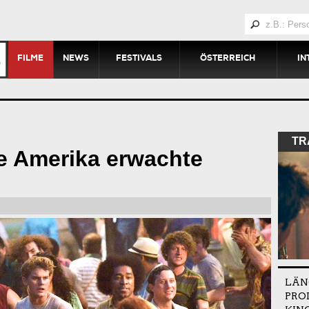
FILME
NEWS
FESTIVALS
ÖSTERREICH
IN
TR
e Amerika erwachte
LÄN
PRO