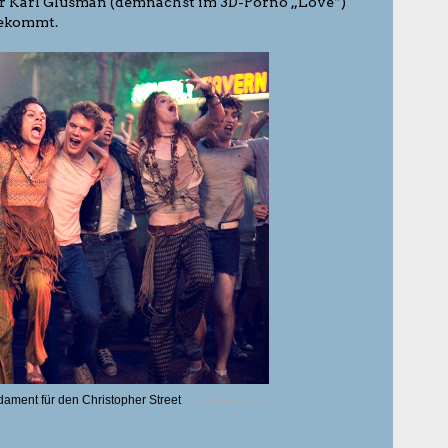
er Karl Glusman (demnächst im 3D-Porno „Love“)
bekommt.
ment für den Christopher Street
© Warner Bros.