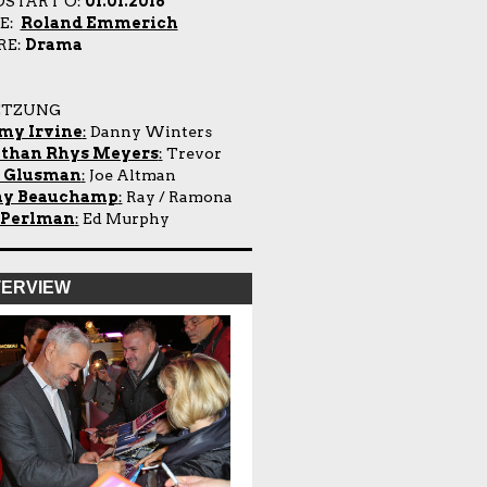
OSTART Ö:
01.01.2016
IE:
Roland Emmerich
RE:
Drama
ETZUNG
my Irvine
:
Danny Winters
athan Rhys Meyers
:
Trevor
l Glusman
:
Joe Altman
ny Beauchamp
:
Ray / Ramona
 Perlman
:
Ed Murphy
TERVIEW