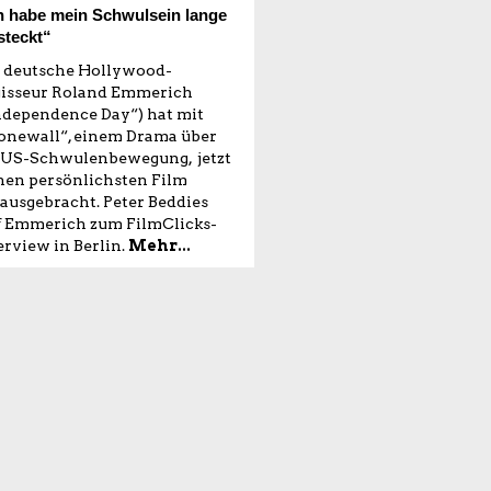
h habe mein Schwulsein lange
steckt“
 deutsche Hollywood-
isseur Roland Emmerich
ndependence Day“) hat mit
onewall“, einem Drama über
 US-Schwulenbewegung, jetzt
nen persönlichsten Film
ausgebracht. Peter Beddies
f Emmerich zum FilmClicks-
erview in Berlin.
Mehr...