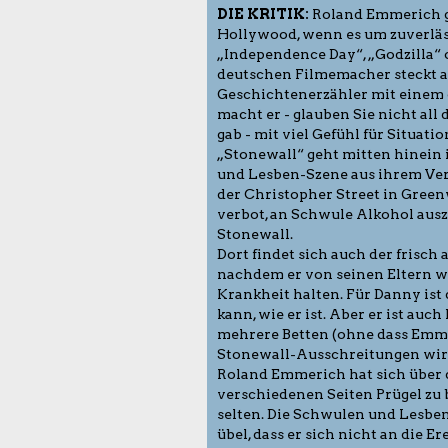
DIE KRITIK:
Roland Emmerich ge
Hollywood, wenn es um zuverläs
„Independence Day“, „Godzilla“ 
deutschen Filmemacher steckt a
Geschichtenerzähler mit einem g
macht er - glauben Sie nicht all
gab - mit viel Gefühl für Situat
„Stonewall“ geht mitten hinein i
und Lesben-Szene aus ihrem Ver
der Christopher Street in Green
verbot, an Schwule Alkohol ausz
Stonewall.
Dort findet sich auch der frisch 
nachdem er von seinen Eltern we
Krankheit halten. Für Danny ist d
kann, wie er ist. Aber er ist auc
mehrere Betten (ohne dass Emmeri
Stonewall-Ausschreitungen wirf
Roland Emmerich hat sich über d
verschiedenen Seiten Prügel zu 
selten. Die Schwulen und Lesb
übel, dass er sich nicht an die 