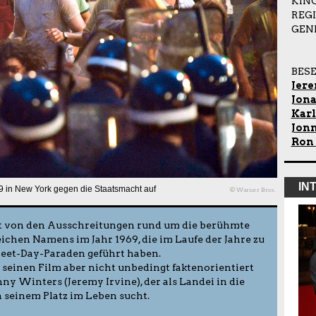
KIN
REG
GEN
BES
Jere
Jon
Kar
Jon
Ron
IN
9 in New York gegen die Staatsmacht auf
© Warner Bros.
t von den Ausschreitungen rund um die berühmte
chen Namens im Jahr 1969, die im Laufe der Jahre zu
eet-Day-Paraden geführt haben.
seinen Film aber nicht unbedingt faktenorientiert
nny Winters (Jeremy Irvine), der als Landei in die
seinem Platz im Leben sucht.