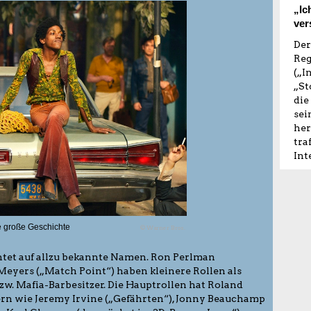
„Ic
ver
Der
Reg
(„I
„St
die
sei
her
tra
Int
e große Geschichte
© Warner Bros.
tet auf allzu bekannte Namen. Ron Perlman
eyers („Match Point“) haben kleinere Rollen als
zw. Mafia-Barbesitzer. Die Hauptrollen hat Roland
rn wie Jeremy Irvine („Gefährten“), Jonny Beauchamp