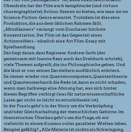
Obendrein hat der Film auch kampfstarke (und virtuos
choreographierte) Action-Szenen zu bieten, wie man sie im
Science-Fiction-Genre erwartet. Trotzdem ist dies eine
Produktion, die aus dem üblichen Rahmen fällt.
„MindGamers“ verlangt vom Zuschauer höchste
Konzentration. Der Film ist das Gegenteil eines
Actionreißers – nämlich eine Art Film-Essay mit
Spielhandlung.
Das liegt daran, dass Regisseur Andrew Goth (der
gemeinsam mit Joanne Reay auch das Drehbuch schrieb),
viele Themen aufgreift, die ins Philosophische gehen. Und
die lässt er von seinen Darstellern ausführlich erörtern.
Da immer wieder von Quantencomputern, Quantentheorie
und Quantenmechanik die Rede ist, kann es nicht schaden,
wenn man halbwegs eine Ahnung hat, was sich hinter
diesen Begriffen verbirgt (was für naturwissenschaftliche
Laien gar nicht so leicht zu entschlüsseln ist).
In der Praxis geht’s in der Story um die Verknüpfung
und/oder Gleichschaltung der menschlichen Gehirne. Im
theoretischen Überbau geht’s um die Frage, ob wir
vielleicht in einem Kosmos voller paralleler Welten leben.
Beispiel gefällig? „Alle Materie ist nichts als Schwingung,