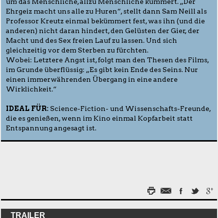
um das Menschliche, allzu Menschliche kümmert. „Der
Ehrgeiz macht uns alle zu Huren“, stellt dann Sam Neill als
Professor Kreutz einmal bekümmert fest, was ihn (und die
anderen) nicht daran hindert, den Gelüsten der Gier, der
Macht und des Sex freien Lauf zu lassen. Und sich
gleichzeitig vor dem Sterben zu fürchten.
Wobei: Letztere Angst ist, folgt man den Thesen des Films,
im Grunde überflüssig: „Es gibt kein Ende des Seins. Nur
einen immerwährenden Übergang in eine andere
Wirklichkeit.“
IDEAL FÜR:
Science-Fiction- und Wissenschafts-Freunde,
die es genießen, wenn im Kino einmal Kopfarbeit statt
Entspannung angesagt ist.
TRAILER