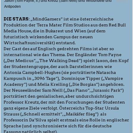
Jaxon (Tom Payne, li.) und Kreutz (Sam Neill) sind Verbündete und
© Warner
Antipoden
DIE STARS:
„MindGamers“ ist eine österreichische
Produktion der Terra Mater Film Studios aus dem Red Bull
Media House, die in Bukarest und Wien (auf dem
futuristisch wirkenden Campus der neuen
Wirtschaftsuniversität) entstand.
Der Cast des auf Englisch gedrehten Films ist aber so
international wie das Thema. Der Engländer Tom Payne
(„Der Medicus“, „The Walking Dead“) spielt Jaxon, den Kopf
der Studentengruppe, der auch Darstellerinnen wie
Antonia Campbell-Hughes (sie porträtierte Natascha
Kampusch in „3096 Tage“), Dominique Tipper („Vampire
Academy“) und Melia Kreiling („Die Borgias“) angehören.
Der Neuseeländer Sam Neill („Das Piano“, „Jurassic Park“)
porträtiert den genialischen, aber undurchsichtigen
Professor Kreutz, der mit den Forschungen der Studenten
ganz eigene Ziele verfolgt. Österreichs Top-Star Ursula
Strauss („Schnell ermittelt“, „Maikäfer flieg“) als
Professorin Da’Silva spielt erstmals eine Rolle in englischer
Sprache (und synchronisierte sich für die deutsche
Fassung natürlich selbst).