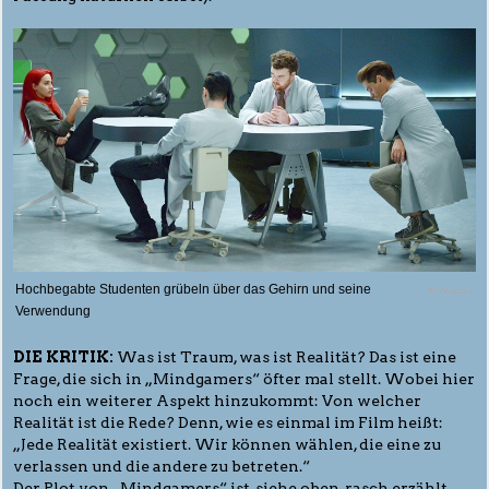
Hochbegabte Studenten grübeln über das Gehirn und seine
© Warner
Verwendung
DIE KRITIK:
Was ist Traum, was ist Realität? Das ist eine
Frage, die sich in „Mindgamers“ öfter mal stellt. Wobei hier
noch ein weiterer Aspekt hinzukommt: Von welcher
Realität ist die Rede? Denn, wie es einmal im Film heißt:
„Jede Realität existiert. Wir können wählen, die eine zu
verlassen und die andere zu betreten.“
Der Plot von „Mindgamers“ ist, siehe oben, rasch erzählt.