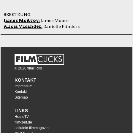
BESETZUNG
James McAvoy
:
James Moore
Alicia Vikander
:
Danielle Flinders
© 2020 filmclicks
KONTAKT
Impressum
Kontakt
Sitemap
LINKS
HeuteTV
film-zeit.de
celluloid filmmagazin