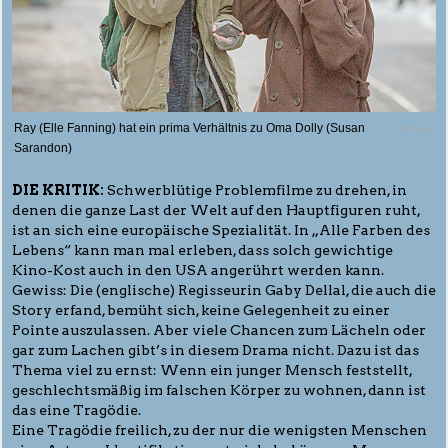
Ray (Elle Fanning) hat ein prima Verhältnis zu Oma Dolly (Susan
© Tobis
Sarandon)
DIE KRITIK:
Schwerblütige Problemfilme zu drehen, in
denen die ganze Last der Welt auf den Hauptfiguren ruht,
ist an sich eine europäische Spezialität. In „Alle Farben des
Lebens“ kann man mal erleben, dass solch gewichtige
Kino-Kost auch in den USA angerührt werden kann.
Gewiss: Die (englische) Regisseurin Gaby Dellal, die auch die
Story erfand, bemüht sich, keine Gelegenheit zu einer
Pointe auszulassen. Aber viele Chancen zum Lächeln oder
gar zum Lachen gibt’s in diesem Drama nicht. Dazu ist das
Thema viel zu ernst: Wenn ein junger Mensch feststellt,
geschlechtsmäßig im falschen Körper zu wohnen, dann ist
das eine Tragödie.
Eine Tragödie freilich, zu der nur die wenigsten Menschen