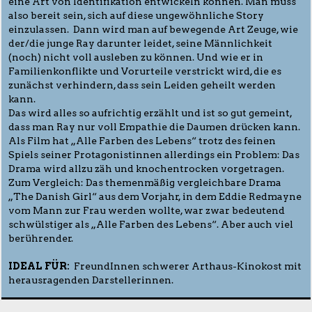
eine Art von Identifikation entwickeln können. Man muss
also bereit sein, sich auf diese ungewöhnliche Story
einzulassen. Dann wird man auf bewegende Art Zeuge, wie
der/die junge Ray darunter leidet, seine Männlichkeit
(noch) nicht voll ausleben zu können. Und wie er in
Familienkonflikte und Vorurteile verstrickt wird, die es
zunächst verhindern, dass sein Leiden geheilt werden
kann.
Das wird alles so aufrichtig erzählt und ist so gut gemeint,
dass man Ray nur voll Empathie die Daumen drücken kann.
Als Film hat „Alle Farben des Lebens“ trotz des feinen
Spiels seiner Protagonistinnen allerdings ein Problem: Das
Drama wird allzu zäh und knochentrocken vorgetragen.
Zum Vergleich: Das themenmäßig vergleichbare Drama
„The Danish Girl“ aus dem Vorjahr, in dem Eddie Redmayne
vom Mann zur Frau werden wollte, war zwar bedeutend
schwülstiger als „Alle Farben des Lebens“. Aber auch viel
berührender.
IDEAL FÜR:
FreundInnen schwerer Arthaus-Kinokost mit
herausragenden Darstellerinnen.