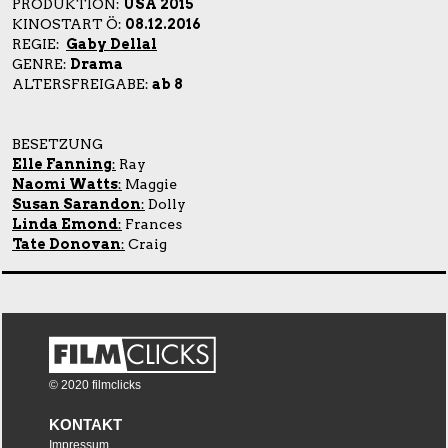
PRODUKTION:
USA 2015
KINOSTART Ö:
08.12.2016
REGIE:
Gaby Dellal
GENRE:
Drama
ALTERSFREIGABE:
ab 8
BESETZUNG
Elle Fanning
:
Ray
Naomi Watts
:
Maggie
Susan Sarandon
:
Dolly
Linda Emond
:
Frances
Tate Donovan
:
Craig
© 2020 filmclicks
KONTAKT
Impressum