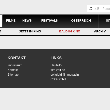
FILME
NEWS
FESTIVALS
ÖSTERREICH
IN
O
JETZT IM KINO
BALD IM KINO
ARCHIV
KONTAKT
LINKS
Impressum
HeuteTV
Kontakt
film-zeit.de
Sitemap
celluloid filmmagazin
CSS GmbH