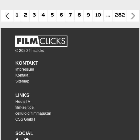
1
2
3
4
5
6
7
8
9
10
...
282
© 2020 filmclicks
KONTAKT
Impressum
Kontakt
Sitemap
LINKS
HeuteTV
film-zeit.de
celluloid filmmagazin
CSS GmbH
SOCIAL