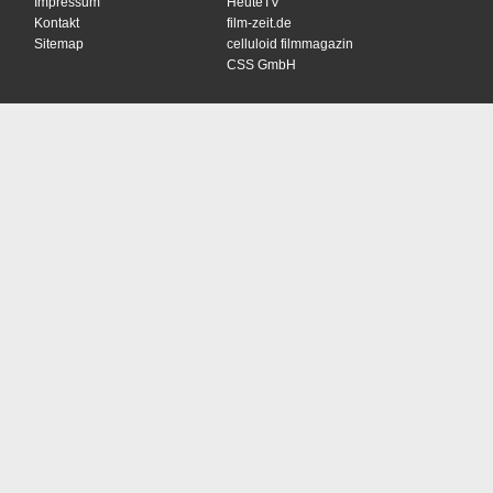
Impressum
HeuteTV
Kontakt
film-zeit.de
Sitemap
celluloid filmmagazin
CSS GmbH