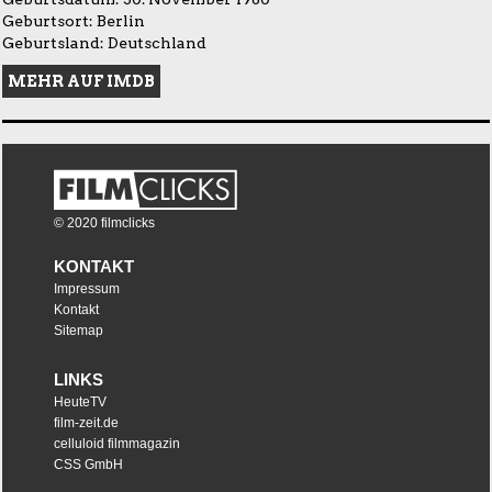
Geburtsort: Berlin
Geburtsland: Deutschland
MEHR AUF IMDB
© 2020 filmclicks
KONTAKT
Impressum
Kontakt
Sitemap
LINKS
HeuteTV
film-zeit.de
celluloid filmmagazin
CSS GmbH