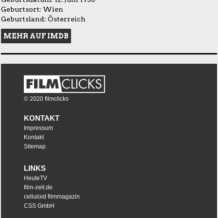
Geburtsort: Wien
Geburtsland: Österreich
MEHR AUF IMDB
© 2020 filmclicks
KONTAKT
Impressum
Kontakt
Sitemap
LINKS
HeuteTV
film-zeit.de
celluloid filmmagazin
CSS GmbH