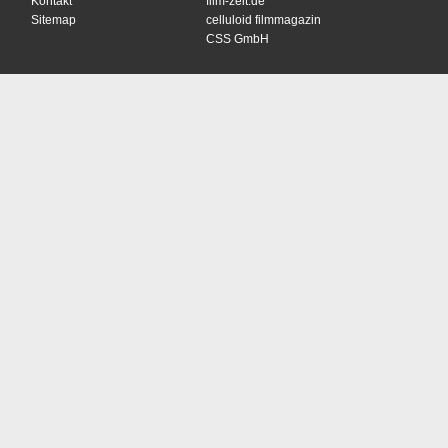
Kontakt
film-zeit.de
Sitemap
celluloid filmmagazin
CSS GmbH