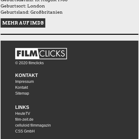
Geburtsort: London
Geburtsland: Großbritanien
MEHR AUF IMDB
© 2020 filmclicks
KONTAKT
Impressum
Kontakt
Sitemap
LINKS
HeuteTV
film-zeit.de
celluloid filmmagazin
CSS GmbH