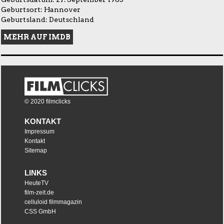
Geburtsort: Hannover
Geburtsland: Deutschland
MEHR AUF IMDB
© 2020 filmclicks
KONTAKT
Impressum
Kontakt
Sitemap
LINKS
HeuteTV
film-zeit.de
celluloid filmmagazin
CSS GmbH