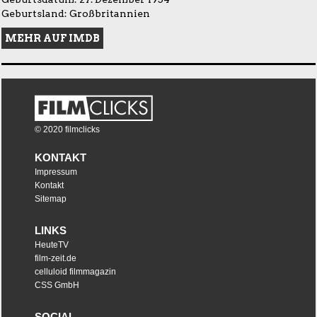
Geburtsland: Großbritannien
MEHR AUF IMDB
© 2020 filmclicks
KONTAKT
Impressum
Kontakt
Sitemap
LINKS
HeuteTV
film-zeit.de
celluloid filmmagazin
CSS GmbH
SOCIAL