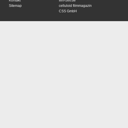
Kontakt
film-zeit.de
Sitemap
celluloid filmmagazin
CSS GmbH