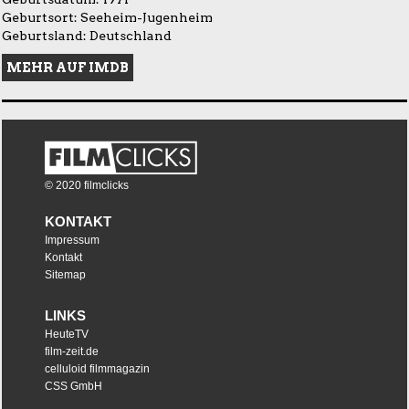
Geburtsort: Seeheim-Jugenheim
Geburtsland: Deutschland
MEHR AUF IMDB
© 2020 filmclicks
KONTAKT
Impressum
Kontakt
Sitemap
LINKS
HeuteTV
film-zeit.de
celluloid filmmagazin
CSS GmbH