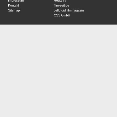
Impressum
HeuteTV
Kontakt
film-zeit.de
Sitemap
celluloid filmmagazin
CSS GmbH