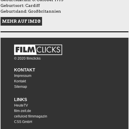
Geburtsort: Cardiff
Geburtsland: Großbritannien
MEHR AUF IMDB
© 2020 filmclicks
KONTAKT
Impressum
Kontakt
Sitemap
LINKS
HeuteTV
film-zeit.de
celluloid filmmagazin
CSS GmbH