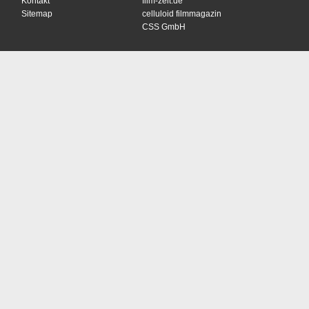
Kontakt
film-zeit.de
Sitemap
celluloid filmmagazin
CSS GmbH