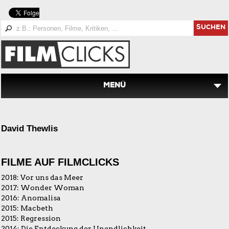
SUCHEN
MENÜ
David Thewlis
FILME AUF FILMCLICKS
2018:
Vor uns das Meer
2017:
Wonder Woman
2016:
Anomalisa
2015:
Macbeth
2015:
Regression
2014:
Die Entdeckung der Unendlichkeit