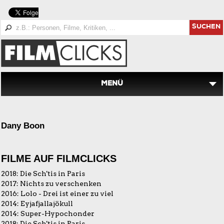
SUCHEN
MENÜ
Dany Boon
FILME AUF FILMCLICKS
2018:
Die Sch'tis in Paris
2017:
Nichts zu verschenken
2016:
Lolo - Drei ist einer zu viel
2014:
Eyjafjallajökull
2014:
Super-Hypochonder
2018:
Die Sch'tis in Paris