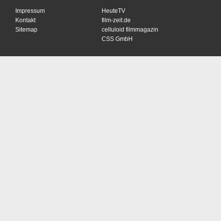
Impressum
HeuteTV
Kontakt
film-zeit.de
Sitemap
celluloid filmmagazin
CSS GmbH