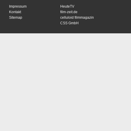
Impressum
HeuteTV
Kontakt
film-zeit.de
Sitemap
celluloid filmmagazin
CSS GmbH