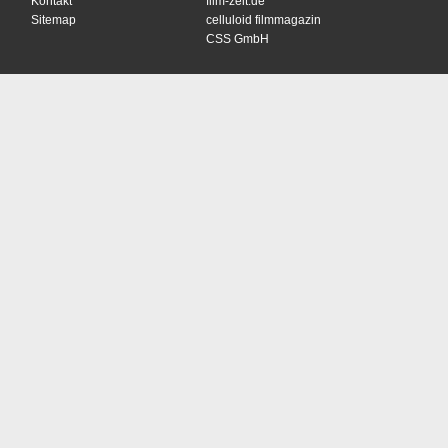
Kontakt
film-zeit.de
Sitemap
celluloid filmmagazin
CSS GmbH