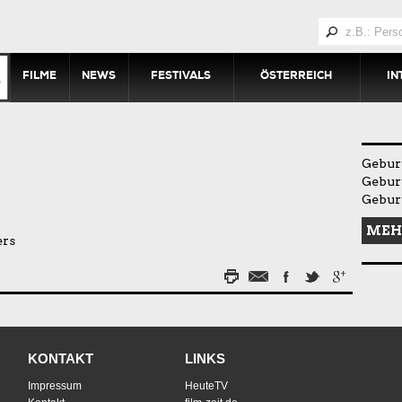
FILME
NEWS
FESTIVALS
ÖSTERREICH
IN
Geburt
Geburt
Gebur
MEH
ers
KONTAKT
LINKS
Impressum
HeuteTV